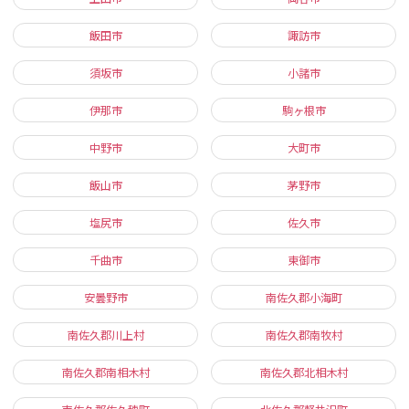
飯田市
諏訪市
須坂市
小諸市
伊那市
駒ヶ根市
中野市
大町市
飯山市
茅野市
塩尻市
佐久市
千曲市
東御市
安曇野市
南佐久郡小海町
南佐久郡川上村
南佐久郡南牧村
南佐久郡南相木村
南佐久郡北相木村