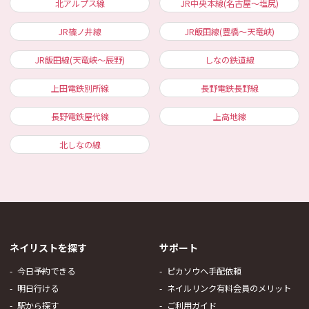
北アルプス線
JR中央本線(名古屋～塩尻)
JR篠ノ井線
JR飯田線(豊橋～天竜峡)
JR飯田線(天竜峡～辰野)
しなの鉄道線
上田電鉄別所線
長野電鉄長野線
長野電鉄屋代線
上高地線
北しなの線
ネイリストを探す
サポート
今日予約できる
ピカソウへ手配依頼
明日行ける
ネイルリンク有料会員のメリット
駅から探す
ご利用ガイド