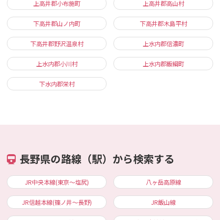
上高井郡小布施町
上高井郡高山村
下高井郡山ノ内町
下高井郡木島平村
下高井郡野沢温泉村
上水内郡信濃町
上水内郡小川村
上水内郡飯綱町
下水内郡栄村
長野県の路線（駅）から検索する
JR中央本線(東京～塩尻)
八ヶ岳高原線
JR信越本線(篠ノ井～長野)
JR飯山線