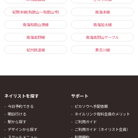
紀勢本線(和歌山～和歌山市)
南海本線
南海和歌山港線
南海加太線
南海高野線
南海高野山ケーブル
紀州鉄道線
貴志川線
ネイリストを探す
サポート
今日予約できる
ピカソウへ手配依頼
明日行ける
ネイルリンク有料会員のメリット
駅から探す
ご利用ガイド
デザインから探す
ご利用ガイド（ネイリスト会員）
スクールメニュー
利用規約