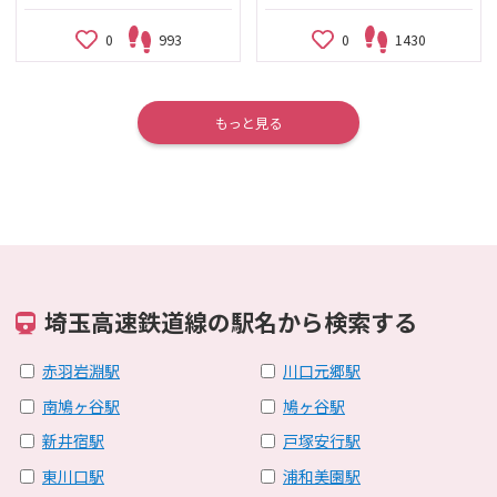
0
993
0
1430
もっと見る
埼玉高速鉄道線の駅名から検索する
赤羽岩淵駅
川口元郷駅
南鳩ヶ谷駅
鳩ヶ谷駅
新井宿駅
戸塚安行駅
東川口駅
浦和美園駅