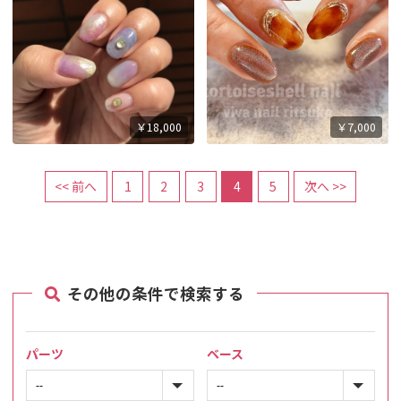
￥18,000
￥7,000
<< 前へ
1
2
3
4
5
次へ >>
その他の条件で検索する
パーツ
ベース