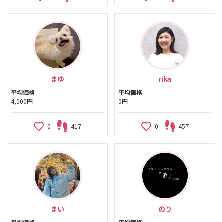
まゆ
rika
平均価格
平均価格
4,000円
0円
0
417
0
457
まい
のり