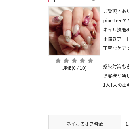
ご覧頂きあ
pine tree
ネイル技能
手描きアー
丁寧なケアで
感染対策も
評価(0 / 10)
お客様と楽
1人1人の出
ネイルのオフ料金
1