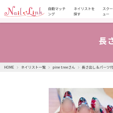
自動マッチ
ネイリストを
スク
ング
探す
ュー
長
HOME
ネイリスト一覧
pine treeさん
長さ出し＆パーツ