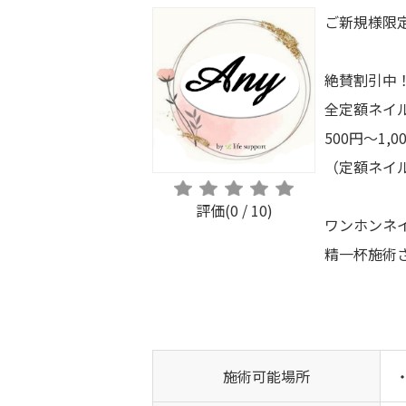
ご新規様限定(
絶賛割引中
全定額ネイ
500円〜1,0
（定額ネイ
評価(0 / 10)
ワンホンネ
精一杯施術
施術可能場所
・