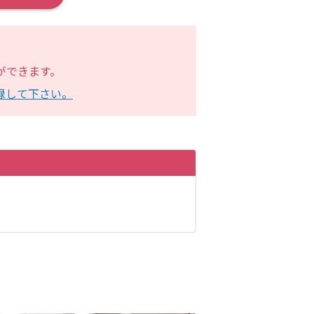
。
インができます。
録して下さい。