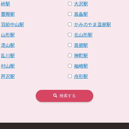
峠駅
大沢駅
置賜駅
高畠駅
羽前中山駅
かみのやま温泉駅
山形駅
北山形駅
漆山駅
高擶駅
乱川駅
神町駅
村山駅
袖崎駅
芦沢駅
舟形駅
検索する