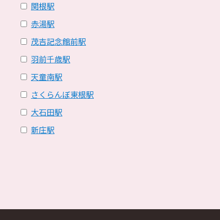
関根駅
赤湯駅
茂吉記念館前駅
羽前千歳駅
天童南駅
さくらんぼ東根駅
大石田駅
新庄駅