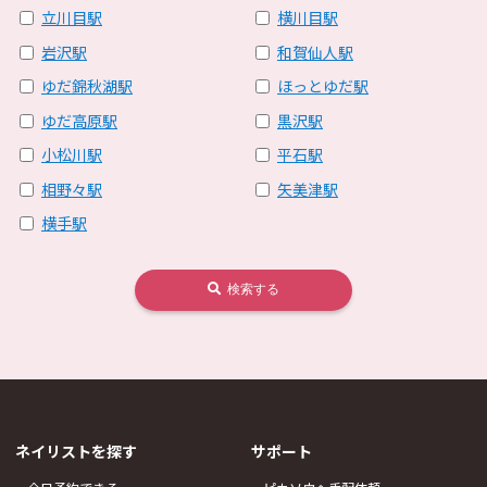
立川目駅
横川目駅
岩沢駅
和賀仙人駅
ゆだ錦秋湖駅
ほっとゆだ駅
ゆだ高原駅
黒沢駅
小松川駅
平石駅
相野々駅
矢美津駅
横手駅
検索する
ネイリストを探す
サポート