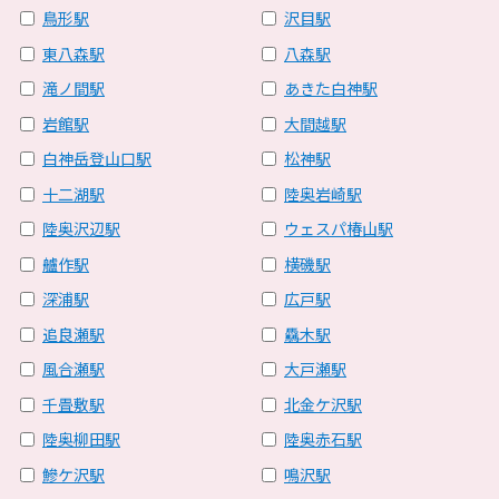
鳥形駅
沢目駅
東八森駅
八森駅
滝ノ間駅
あきた白神駅
岩館駅
大間越駅
白神岳登山口駅
松神駅
十二湖駅
陸奥岩崎駅
陸奥沢辺駅
ウェスパ椿山駅
艫作駅
横磯駅
深浦駅
広戸駅
追良瀬駅
驫木駅
風合瀬駅
大戸瀬駅
千畳敷駅
北金ケ沢駅
陸奥柳田駅
陸奥赤石駅
鰺ケ沢駅
鳴沢駅