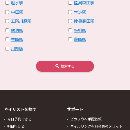
越水駅
陸奥森田駅
中田駅
木造駅
五所川原駅
陸奥鶴田駅
鶴泊駅
板柳駅
林崎駅
藤崎駅
川部駅
検索する
ネイリストを探す
サポート
今日予約できる
ピカソウへ手配依頼
明日行ける
ネイルリンク有料会員のメリット