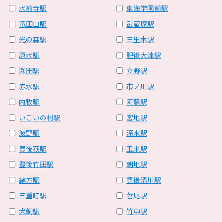
水前寺駅
東海学園前駅
竜田口駅
武蔵塚駅
光の森駅
三里木駅
原水駅
肥後大津駅
瀬田駅
立野駅
赤水駅
市ノ川駅
内牧駅
阿蘇駅
いこいの村駅
宮地駅
波野駅
滝水駅
豊後荻駅
玉来駅
豊後竹田駅
朝地駅
緒方駅
豊後清川駅
三重町駅
菅尾駅
犬飼駅
竹中駅