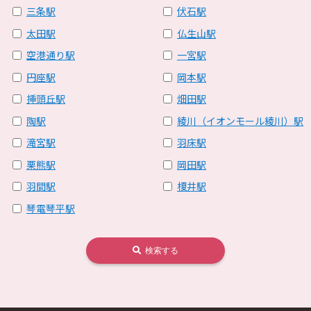
三条駅
伏石駅
太田駅
仏生山駅
空港通り駅
一宮駅
円座駅
岡本駅
挿頭丘駅
畑田駅
陶駅
綾川（イオンモール綾川）駅
滝宮駅
羽床駅
栗熊駅
岡田駅
羽間駅
榎井駅
琴電琴平駅
検索する