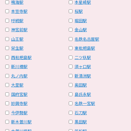
鳴海駅
本星崎駅
本笠寺駅
桜駅
呼続駅
堀田駅
神宮前駅
金山駅
山王駅
名鉄名古屋駅
栄生駅
東枇杷島駅
西枇杷島駅
二ツ杁駅
新川橋駅
須ヶ口駅
丸ノ内駅
新清洲駅
大里駅
奥田駅
国府宮駅
島氏永駅
妙興寺駅
名鉄一宮駅
今伊勢駅
石刀駅
新木曽川駅
黒田駅
木曽川堤駅
笠松駅