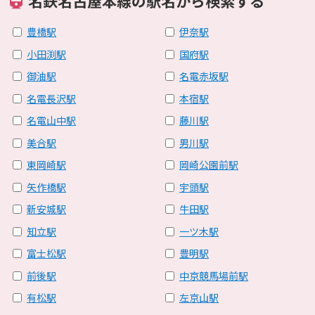
名鉄名古屋本線の駅名から検索する
豊橋駅
伊奈駅
小田渕駅
国府駅
御油駅
名電赤坂駅
名電長沢駅
本宿駅
名電山中駅
藤川駅
美合駅
男川駅
東岡崎駅
岡崎公園前駅
矢作橋駅
宇頭駅
新安城駅
牛田駅
知立駅
一ツ木駅
富士松駅
豊明駅
前後駅
中京競馬場前駅
有松駅
左京山駅