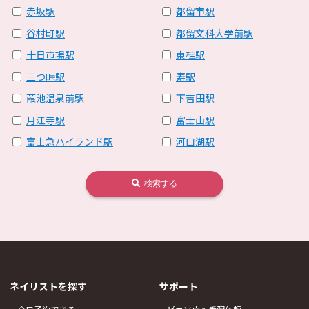
赤坂駅
都留市駅
谷村町駅
都留文科大学前駅
十日市場駅
東桂駅
三つ峠駅
寿駅
葭池温泉前駅
下吉田駅
月江寺駅
富士山駅
富士急ハイランド駅
河口湖駅
検索する
ネイリストを探す
サポート