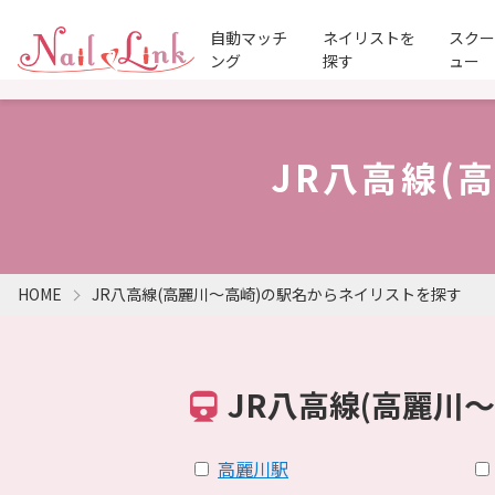
自動マッチ
ネイリストを
スク
ング
探す
ュー
JR八高線(
HOME
JR八高線(高麗川～高崎)の駅名からネイリストを探す
JR八高線(高麗川
高麗川駅