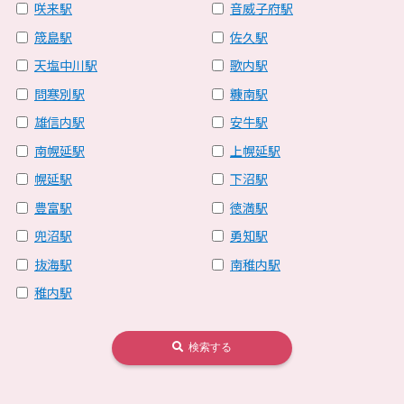
咲来駅
音威子府駅
筬島駅
佐久駅
天塩中川駅
歌内駅
問寒別駅
糠南駅
雄信内駅
安牛駅
南幌延駅
上幌延駅
幌延駅
下沼駅
豊富駅
徳満駅
兜沼駅
勇知駅
抜海駅
南稚内駅
稚内駅
検索する