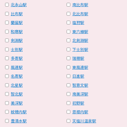
北永山駅
南比布駅
比布駅
北比布駅
蘭留駅
塩狩駅
和寒駅
東六線駅
剣淵駅
北剣淵駅
士別駅
下士別駅
多寄駅
瑞穂駅
風連駅
東風連駅
名寄駅
日進駅
北星駅
智恵文駅
智北駅
南美深駅
美深駅
初野駅
紋穂内駅
恩根内駅
豊清水駅
天塩川温泉駅