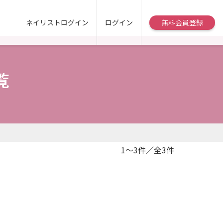
ネイリストログイン
ログイン
無料会員登録
覧
1～3件／全3件